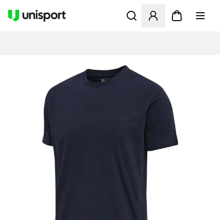
Öppnar en Modal för att logg