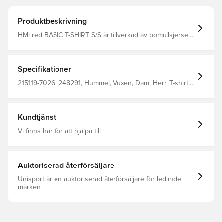
Produktbeskrivning
HMLred BASIC T-SHIRT S/S är tillverkad av bomullsjersey
och är en praktisk bas för avkoppling. Denna hummel® T-
shirt har korta ärmar och rund halsringning. Komplett
med logotyp i en kontrasterande färg i kanten längst ner.
Specifikationer
215119-7026, 248291, Hummel, Vuxen, Dam, Herr, T-shirts,
Blå, 100% Co - Knit
Kundtjänst
Vi finns här för att hjälpa till
Auktoriserad återförsäljare
Unisport är en auktoriserad återförsäljare för ledande
märken