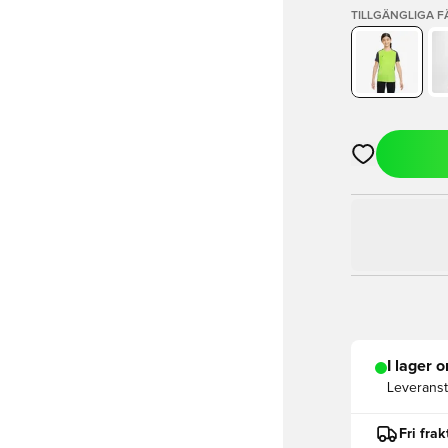
TILLGÄNGLIGA 
Öppnar en Mod
I lager o
Leveranst
Fri fra