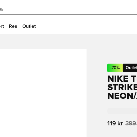
ök
rt
Rea
Outlet
-
70
%
Outle
NIKE T
STRIKE
NEON/
119 kr
399