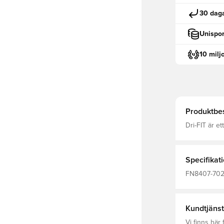
30 daga
Unispor
10 milj
Produktbes
Dri-FIT är e
leder bort f
fokuserad he
oc
Specifikat
FN8407-702, 
Dam, Herr, T
Kundtjänst
Vi finns här f