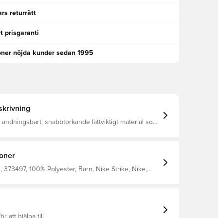
rs returrätt
t prisgaranti
oner nöjda kunder sedan 1995
krivning
tt andningsbart, snabbtorkande lättviktigt material som
ukt från kroppen och håller dig torr, bekväm och
la tiden Maskinstickat så att materialet känns mjukt
h starkt Tillverkad av 100% polyester
ioner
373497, 100% Polyester, Barn, Nike Strike, Nike,
-shirts, Kortärmad, Nike Mad Voltage, Gul
ör att hjälpa till