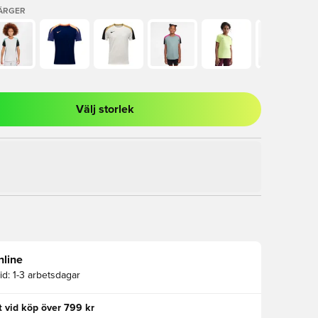
FÄRGER
Välj storlek
al för att logga in eller registrera dig som medlem
nline
id:
1-3 arbetsdagar
kt vid köp över 799 kr