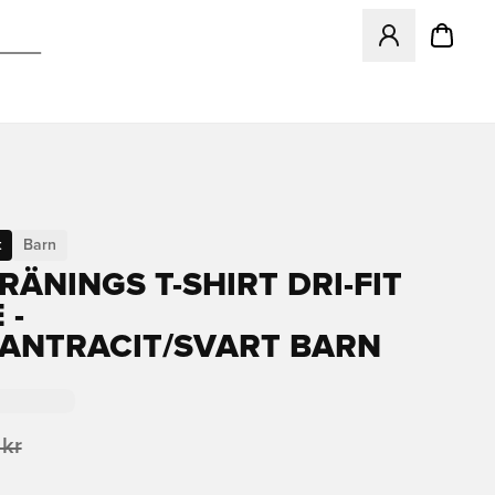
Öppnar en Modal f
t
Barn
RÄNINGS T-SHIRT DRI-FIT
 -
ANTRACIT/SVART BARN
 kr