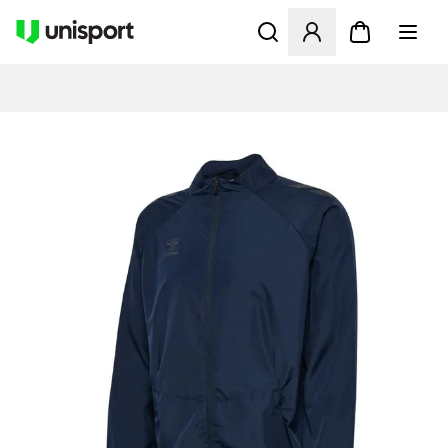
Öppnar en Modal för att logg