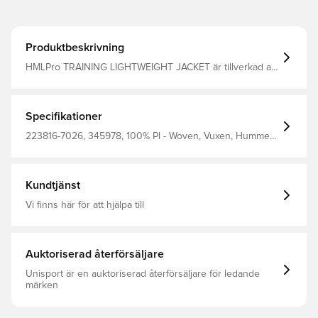
Produktbeskrivning
HMLPro TRAINING LIGHTWEIGHT JACKET är tillverkad av
återvunnen polyester med en vattenavvisande och
vindskyddande behandling. Den har lätt vävt tyg,
inbyggda ventilationszoner, blixtlåsfickor för värdesaker
och elastisk bindning i fållen.
Specifikationer
223816-7026, 345978, 100% Pl - Woven, Vuxen, Hummel
PRO, Hummel, Blå, Herr, Träningsjackor, Långärmad
Kundtjänst
Vi finns här för att hjälpa till
Auktoriserad återförsäljare
Unisport är en auktoriserad återförsäljare för ledande
märken