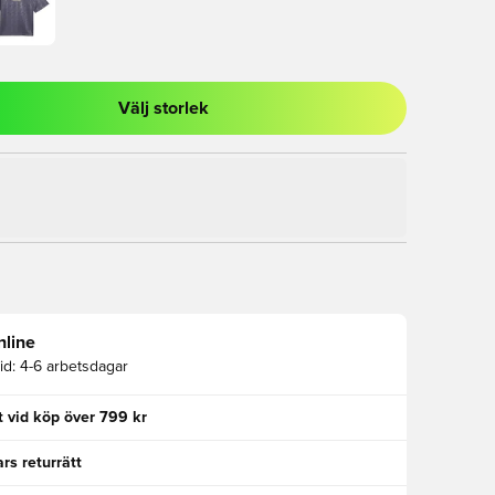
Välj storlek
al för att logga in eller registrera dig som medlem
nline
id:
4-6 arbetsdagar
kt vid köp över 799 kr
rs returrätt