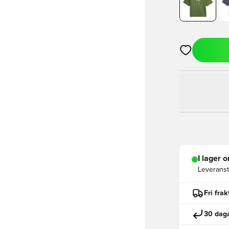
Öppnar en Mod
I lager o
Leveranst
Fri fra
30 daga