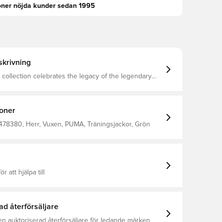
oner nöjda kunder sedan 1995
krivning
le collection celebrates the legacy of the legendary
otball boot. This jersey has a modern boxy fit and a
ic print. It features moisture-wicking dryCELL to help
ble. Designed for: Lifestyle by PUMA
ngth: Short Neck: Collar Main material type: Double
ioner
 sleeves Signature PUMA branding
478380, Herr, Vuxen, PUMA, Träningsjackor, Grön
ör att hjälpa till
ad återförsäljare
en auktoriserad återförsäljare för ledande märken