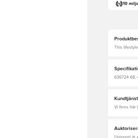
10 milj
Produktbes
This lifesty
PUMA KING fo
subtle graph
you stay dry and comforta
Fit: Boxy Le
Specifikat
pique Short
636724 68, 
Kundtjänst
Vi finns här f
Auktoriser
Unisport är 