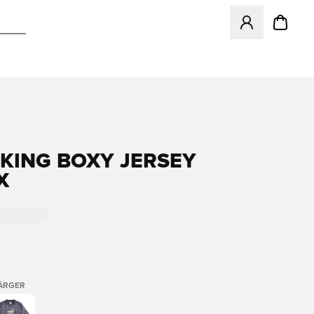
Öppnar en Modal f
KING BOXY JERSEY
X
FÄRGER