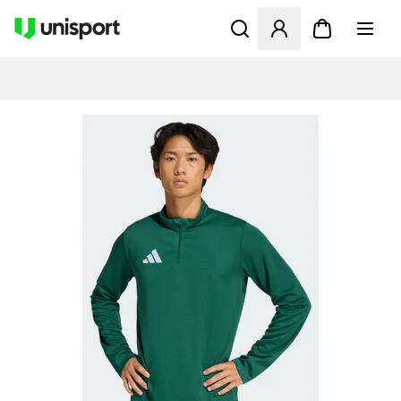
Öppnar en Modal för att logg