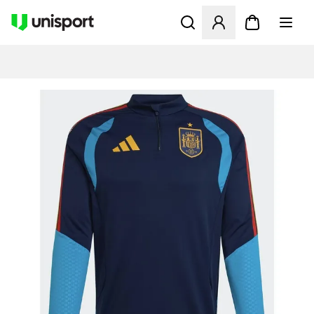
Öppnar en Modal för att logg