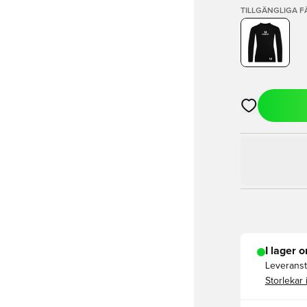
TILLGÄNGLIGA 
Öppnar en Mod
I lager o
Leveranst
Storlekar 