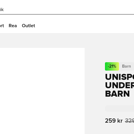
ök
rt
Rea
Outlet
-
21
%
Barn
UNISP
UNDER
BARN
259 kr
329