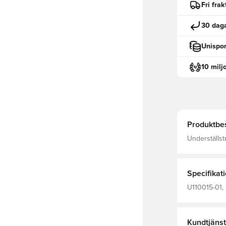
Fri fra
30 daga
Unispor
10 milj
Produktbes
Underställst
temperaturre
för bättre is
Specifikat
U110015-01, 
värmen, Förbl
Kundtjänst