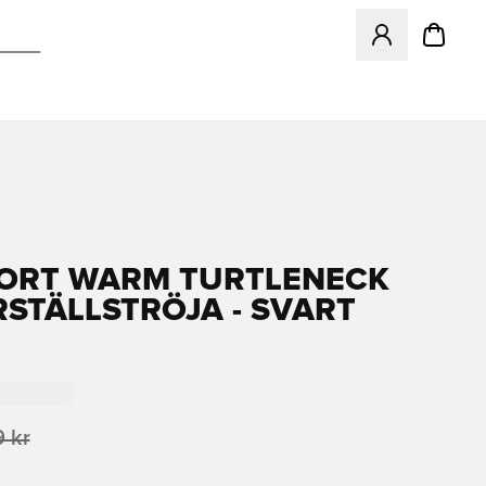
Öppnar en Modal f
ORT WARM TURTLENECK
STÄLLSTRÖJA - SVART
 kr