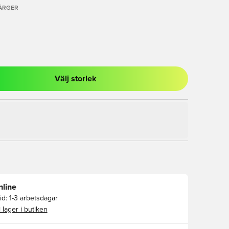
FÄRGER
Välj storlek
al för att logga in eller registrera dig som medlem
nline
id:
1-3 arbetsdagar
i lager i butiken