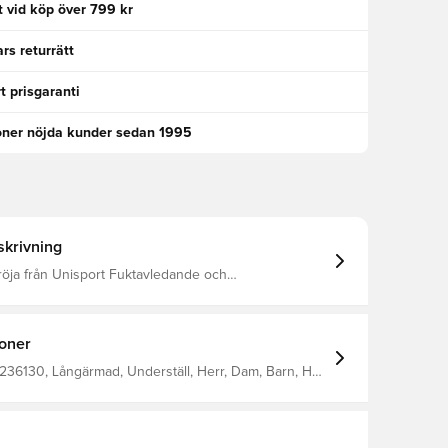
kt vid köp över 799 kr
rs returrätt
t prisgaranti
oner nöjda kunder sedan 1995
krivning
röja från Unisport Fuktavledande och
glerande material Borstat fleece-material på insidan
olering så du håller dig varm Flatlock-sömmar för att
minska hudirritation Material: 92 % polyester, 8 % elastan
ioner
236130, Långärmad, Underställ, Herr, Dam, Barn, Håll
i torr, Unisport, Svart