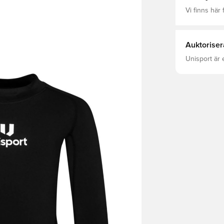
Vi finns här f
Auktoriser
Unisport är 