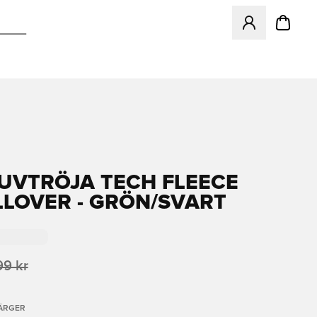
Öppnar en Modal f
LUVTRÖJA TECH FLEECE
LLOVER - GRÖN/SVART
99 kr
FÄRGER