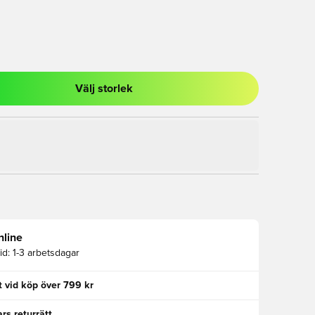
Välj storlek
al för att logga in eller registrera dig som medlem
nline
id:
1-3 arbetsdagar
kt vid köp över 799 kr
rs returrätt