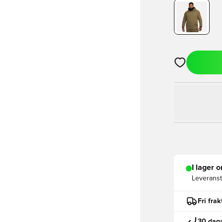
Öppnar en Mod
I lager o
Leveranst
Fri fra
30 daga