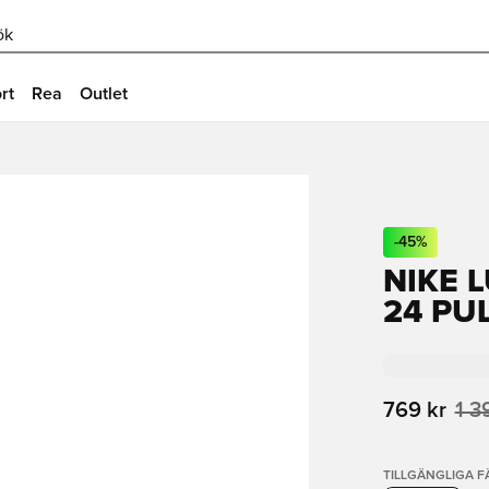
ök
rt
Rea
Outlet
-
45
%
NIKE 
24 PU
769 kr
1 3
TILLGÄNGLIGA 