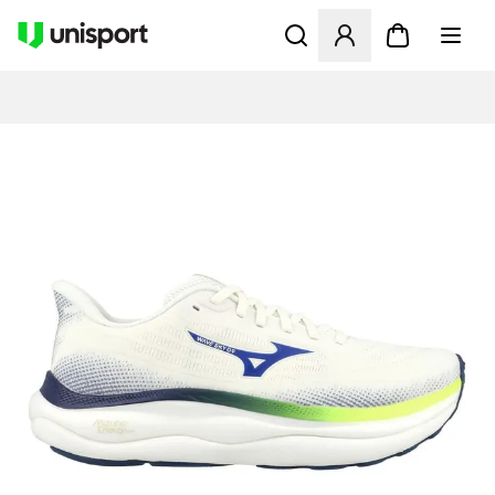
Öppnar en Modal för att logg