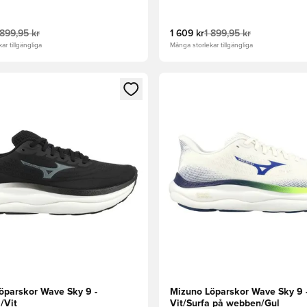
 899,95 kr
1 609 kr
1 899,95 kr
ar tillgängliga
Många storlekar tillgängliga
 som medlem
 Modal för att logga in eller registrera dig som medlem
Öppnar en Modal för att logga
öparskor Wave Sky 9 -
Mizuno Löparskor Wave Sky 9 
/Vit
Vit/Surfa på webben/Gul