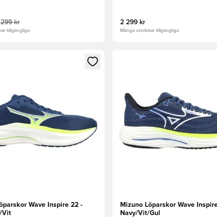
 299 kr
2 299 kr
ar tillgängliga
Många storlekar tillgängliga
 som medlem
 Modal för att logga in eller registrera dig som medlem
Öppnar en Modal för att logga
öparskor Wave Inspire 22 -
Mizuno Löparskor Wave Inspire
/Vit
Navy/Vit/Gul