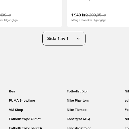
 199 kr
1 949 kr
2 299,95 kr
ar tillgängliga
Många storlekar tillgängliga
Sida 1 av 1
Rea
Fotbollströjor
Ni
PUMA Showtime
Nike Phantom
ad
VM Shop
Nike Tiempo
Fo
Fotbollströjor Outlet
Konstgräs (AG)
Ni
Fotbollströjor på REA
Landslagströjor
Fo