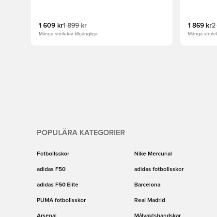
1 609 kr
1 899 kr
1 869 kr
2
Många storlekar tillgängliga
Många storlek
POPULÄRA KATEGORIER
Fotbollsskor
Nike Mercurial
adidas F50
adidas fotbollsskor
adidas F50 Elite
Barcelona
PUMA fotbollsskor
Real Madrid
Arsenal
Målvaktshandskar