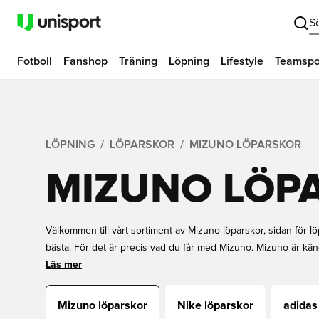
S
Fotboll
Fanshop
Träning
Löpning
Lifestyle
Teamspo
LÖPNING
LÖPARSKOR
MIZUNO LÖPARSKOR
MIZUNO LÖP
Välkommen till vårt sortiment av Mizuno löparskor, sidan för l
bästa. För det är precis vad du får med Mizuno. Mizuno är känd
detaljer, där de med sin innovativa teknologi och häftiga desi
Läs mer
löparskorna på marknaden.
Mizuno löparskor
Nike löparskor
adidas