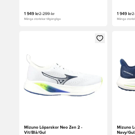
1 949 kr
2 299 kr
1 949 kr
2
Många storlekar tillgängliga
Många storlek
Öppnar en Modal för att logga in eller registrera dig
Öppnar en
Mizuno Löparskor Neo Zen 2 -
Mizuno L
Vit/Blå/Gul
Navy/Gul