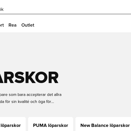
ök
rt
Rea
Outlet
ARSKOR
öpare som bara accepterar det allra
a för sin kvalité och öga för
gn, ger oss några av de bästa
 löparskor
PUMA löparskor
New Balance löparskor