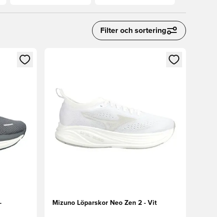
Filter och sortering
 in eller registrera dig som medlem
Öppnar en Modal för att logga in eller registrera
-
Mizuno Löparskor Neo Zen 2 - Vit