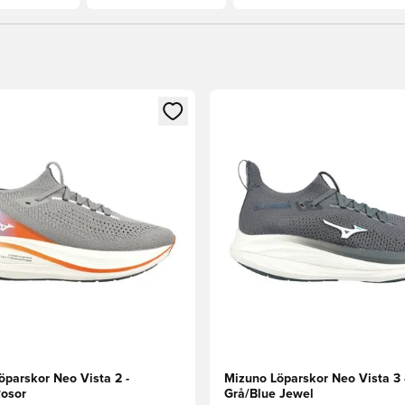
 som medlem
 Modal för att logga in eller registrera dig som medlem
Öppnar en Modal för att logga
öparskor Neo Vista 2 -
Mizuno Löparskor Neo Vista 3 
Rosor
Grå/Blue Jewel