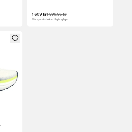
1 609 kr
1 899,95 kr
Många storlekar tillgängliga
 in eller registrera dig som medlem
-