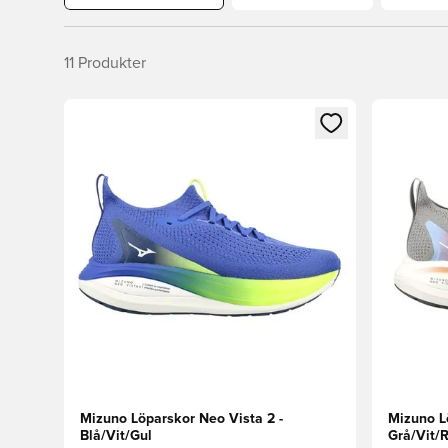
11
Produkter
Öppnar en Modal för att logga in eller registrera dig
Öppnar en
Mizuno Löparskor Neo Vista 2 -
Mizuno L
Blå/Vit/Gul
Grå/Vit/