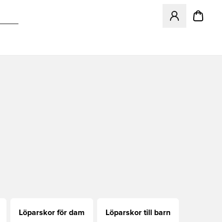
Öppnar en Modal f
Löparskor för dam
Löparskor till barn