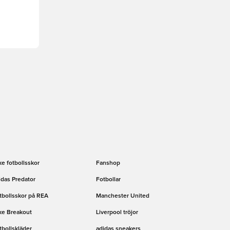
ke fotbollsskor
Fanshop
idas Predator
Fotbollar
tbollsskor på REA
Manchester United
ke Breakout
Liverpool tröjor
tbollskläder
adidas sneakers