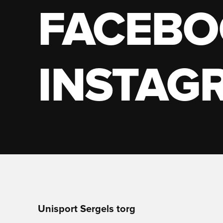
FACEBO
INSTAG
Unisport Sergels torg