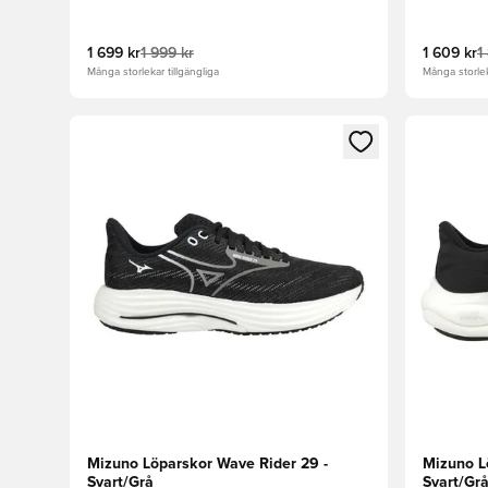
1 699 kr
1 999 kr
1 609 kr
1
Många storlekar tillgängliga
Många storlek
Öppnar en Modal för att logga in eller registrera dig
Öppnar en
Mizuno Löparskor Wave Rider 29 -
Mizuno L
Svart/Grå
Svart/Grå