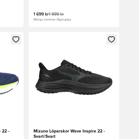
1 699 kr
1 999 kr
Många storlekar tillgängliga
 in eller registrera dig som medlem
Öppnar en Modal för att logga in eller registrera
 22 -
Mizuno Löparskor Wave Inspire 22 -
Svart/Svart