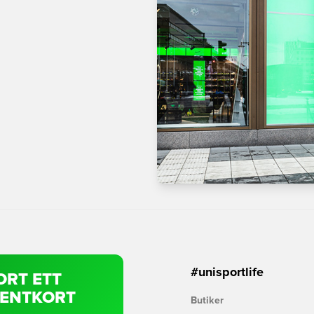
#unisportlife
ORT ETT
SENTKORT
Butiker