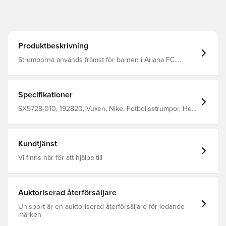
Produktbeskrivning
Strumporna används främst för barnen i Ariana FC.
Klassiska fotbollsstrumpor från Nike. Utrustade med Nike
Dri-FIT som har en ventilerande effekt.
Specifikationer
SX5728-010, 192820, Vuxen, Nike, Fotbollsstrumpor, Herr,
Vit, Svart, 100% Textile
Kundtjänst
Vi finns här för att hjälpa till
Auktoriserad återförsäljare
Unisport är en auktoriserad återförsäljare för ledande
märken