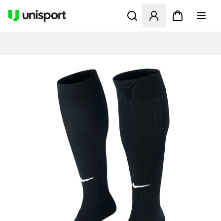
Öppnar en Modal för att logg